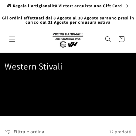
Vai
🎁 Regala l'artigianalità Victor: acquista una Gift Card
direttamente
ai contenuti
Gli ordini effettuati dal 8 Agosto al 30 Agosto saranno presi in
carico dal 31 Agosto per chiusura estiva
Carrello
C
Western Stivali
o
l
l
e
z
Filtra e ordina
12 prodotti