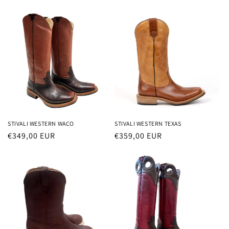
i
o
n
e
:
STIVALI WESTERN WACO
STIVALI WESTERN TEXAS
Prezzo
€349,00 EUR
Prezzo
€359,00 EUR
di
di
listino
listino