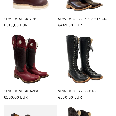
STIVALI WESTERN MIAMI
STIVALI WESTERN LAREDO CLASSIC
Prezzo
€319,00 EUR
Prezzo
€449,00 EUR
di
di
listino
listino
STIVALI WESTERN KANSAS
STIVALI WESTERN HOUSTON
Prezzo
€500,00 EUR
Prezzo
€500,00 EUR
di
di
listino
listino