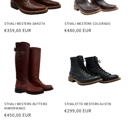
STIVALI WESTERN DAKOTA
STIVALI WESTERN COLORADO
Prezzo
€359,00 EUR
Prezzo
€480,00 EUR
di
di
listino
listino
STIVALI WESTERN BUTTERO
STIVALETTO WESTERN AUSTIN
MAREMMANO
Prezzo
€299,00 EUR
Prezzo
€450,00 EUR
di
di
listino
listino