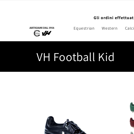
Skip to
content
Gli ordini effettua
Equestrian
Western
Calc
C
VH Football Kid
o
l
l
e