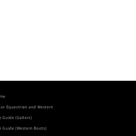
n
me
tor Equestrian and Western
e Guide (Gaiters)
e Guide (Western Boots)