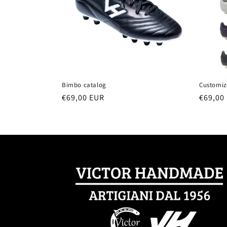
c
t
i
o
Bimbo catalog
Customize
n
Regular
€69,00 EUR
Regula
€69,00
price
price
: