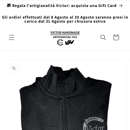
Vai
🎁 Regala l'artigianalità Victor: acquista una Gift Card
direttamente
ai contenuti
Gli ordini effettuati dal 8 Agosto al 30 Agosto saranno presi in
carico dal 31 Agosto per chiusura estiva
Carrello
Passa alle
informazioni
sul prodotto