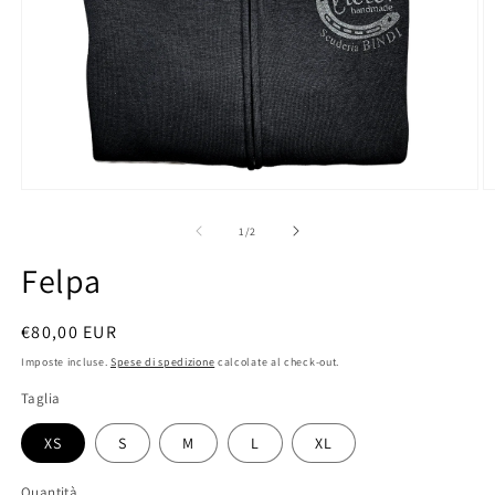
Apri
A
contenuti
c
multimediali
m
su
1
/
2
1
2
in
in
Felpa
finestra
fi
modale
m
Prezzo
€80,00 EUR
di
Imposte incluse.
Spese di spedizione
calcolate al check-out.
listino
Taglia
XS
S
M
L
XL
Quantità