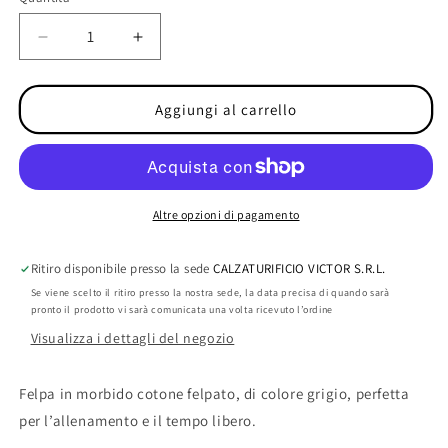
Quantità
Diminuisci
Aumenta
quantità
quantità
per
per
Felpa
Felpa
Aggiungi al carrello
Altre opzioni di pagamento
Ritiro disponibile presso la sede
CALZATURIFICIO VICTOR S.R.L.
Se viene scelto il ritiro presso la nostra sede, la data precisa di quando sarà
pronto il prodotto vi sarà comunicata una volta ricevuto l’ordine
Visualizza i dettagli del negozio
Felpa in morbido cotone felpato, di colore grigio, perfetta
per l’allenamento e il tempo libero.